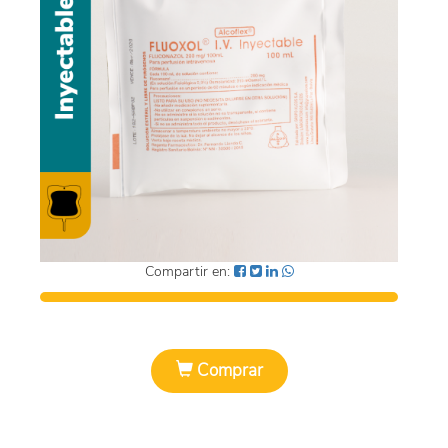
SUEROS
ÓVULOS
EFERVECENTES
SUSPENSIÓN
CAPSULAS
PASTILLAS
Compartir en:
SUPOSITORIOS
POLVO
Comprar
SOLUCION
TOALLAS HUMEDAS