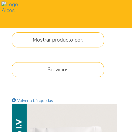
Toggl
navig
Mostrar producto por:
JARABES
Servicios
CREMA
GEL
Volver a búsquedas
COMPRIMIDOS
GOTAS