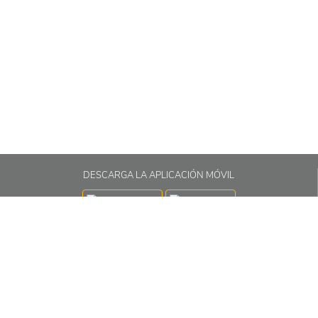
POMADA
SPRAY
DESCARGA LA APLICACIÓN MÓVIL
Correo electrónico:
info@grupoalcos.com
Teléfono piloto:
(591-2) 2750075
Dirección:
Calle 7 Nro. 235 Esq. Antonio Diaz Villamil, Zona Obrajes
La Paz - Bolivia
SÍGUENOS EN NUESTRAS REDES SOCIALES