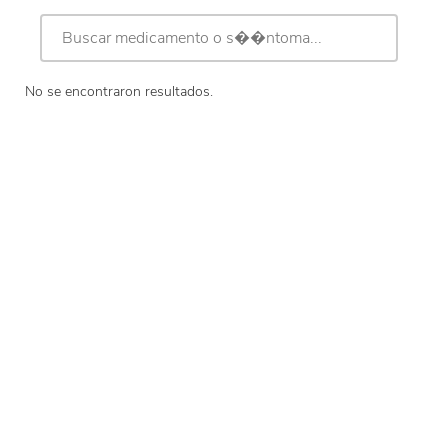
GEL
COMPRIMIDOS
No se encontraron resultados.
GOTAS
SUEROS
ÓVULOS
EFERVECENTES
SUSPENSIÓN
CAPSULAS
PASTILLAS