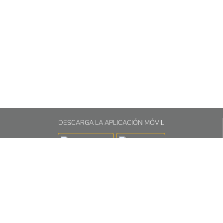
POMADA
SPRAY
DESCARGA LA APLICACIÓN MÓVIL
Correo electrónico:
info@grupoalcos.com
Teléfono piloto:
(591-2) 2750075
Dirección:
Calle 7 Nro. 235 Esq. Antonio Diaz Villamil, Zona Obrajes
La Paz - Bolivia
SÍGUENOS EN NUESTRAS REDES SOCIALES