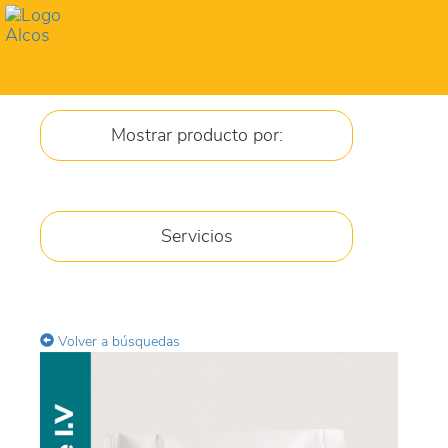
Toggl
navig
Mostrar producto por:
JARABES
Servicios
CREMA
GEL
Volver a búsquedas
COMPRIMIDOS
GOTAS