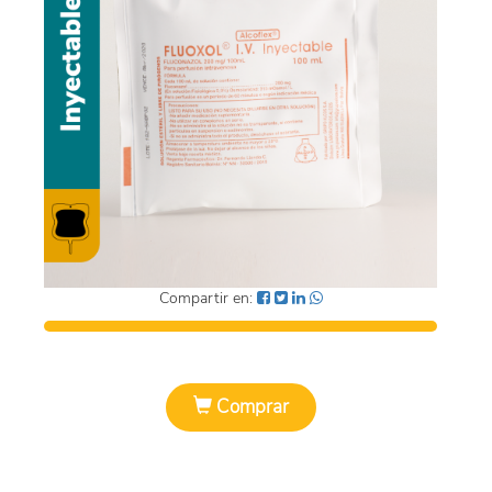
SUEROS
ÓVULOS
EFERVECENTES
SUSPENSIÓN
CAPSULAS
PASTILLAS
Compartir en:
SUPOSITORIOS
POLVO
Comprar
SOLUCION
TOALLAS HUMEDAS