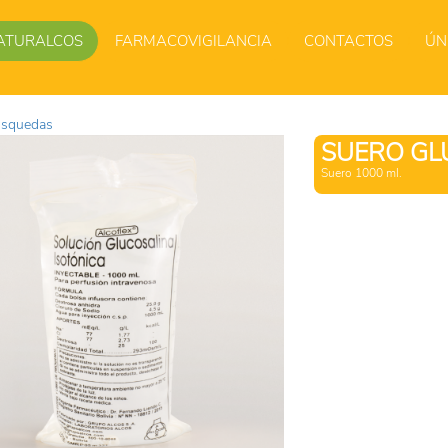
ATURALCOS
FARMACOVIGILANCIA
CONTACTOS
ÚN
úsquedas
SUERO GL
Suero 1000 ml.