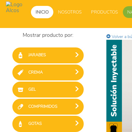
INICIO
NOSOTROS
PRODUCTOS
N
Mostrar producto por:
Volver a b
JARABES
CREMA
GEL
COMPRIMIDOS
GOTAS