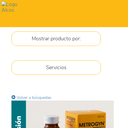
Toggl
navig
Mostrar producto por:
JARABES
Servicios
CREMA
GEL
Volver a búsquedas
COMPRIMIDOS
GOTAS