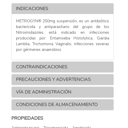
INDICACIONES
POMADA
METROGYN® 250mg suspensión, es un antibiótico
bactericida y antiparasitario del grupo de los
SPRAY
Nitroimidazoles, está indicado en infecciones
producidas por: Entamoeba Histolytica, Giardia
Lamblia, Trichomona Vaginalis; infecciones severas
por gérmenes anaerobios.
CONTRAINDICACIONES
PRECAUCIONES Y ADVERTENCIAS
VÍA DE ADMINISTRACIÓN
CONDICIONES DE ALMACENAMIENTO
PROPIEDADES
Antiprotozoario - Tricomonicida – Amebicida.