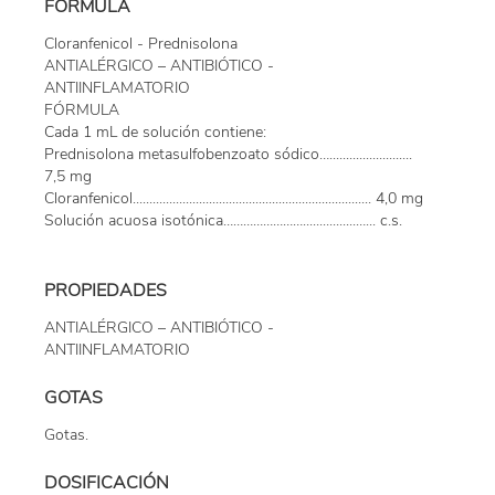
FORMULA
Cloranfenicol - Prednisolona
ANTIALÉRGICO – ANTIBIÓTICO -
ANTIINFLAMATORIO
FÓRMULA
Cada 1 mL de solución contiene:
Prednisolona metasulfobenzoato sódico….........................
7,5 mg
Cloranfenicol........................................................................ 4,0 mg
Solución acuosa isotónica……………………................…... c.s.
PROPIEDADES
ANTIALÉRGICO – ANTIBIÓTICO -
ANTIINFLAMATORIO
GOTAS
Gotas.
DOSIFICACIÓN