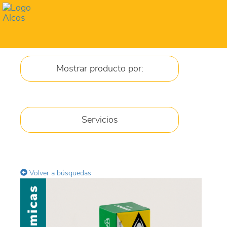
Toggl
navig
Mostrar producto por:
JARABES
Servicios
CREMA
GEL
Volver a búsquedas
COMPRIMIDOS
GOTAS