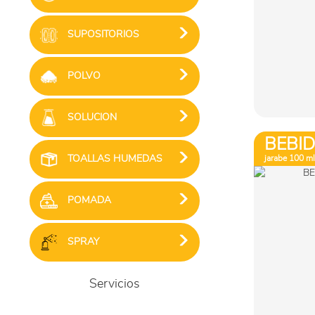
SUPOSITORIOS
POLVO
SOLUCION
BEBI
TOALLAS HUMEDAS
jarabe 100 ml
POMADA
SPRAY
Servicios