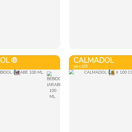
Ver más
Ver más
Comprar
Comprar
DOL ®
CALMADOL
.
cja x 100