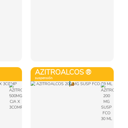
Ver más
Comprar
AZITROALCOS ®
suspensión