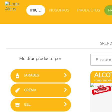
INICIO
NOSOTROS
PRODUCTOS
N
GRUPO A
Mostrar producto por:
ALCO
JARABES
comprimidos
CREMA
GEL