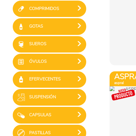
COMPRIMIDOS
GOTAS
SUEROS
ÓVULOS
ASPR
EFERVECENTES
aspral
SUSPENSIÓN
CAPSULAS
PASTILLAS