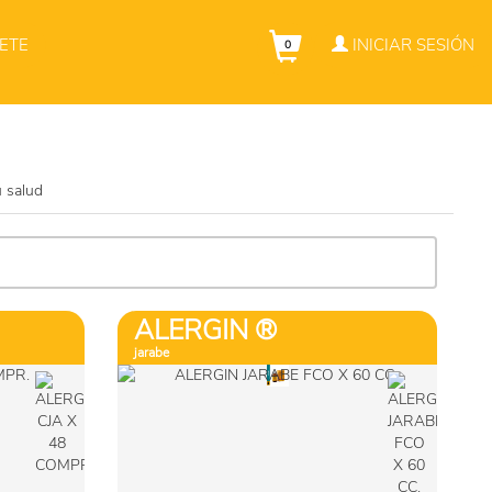
ETE
INICIAR SESIÓN
0
Ver más
 salud
Comprar
ALERGIN ®
jarabe